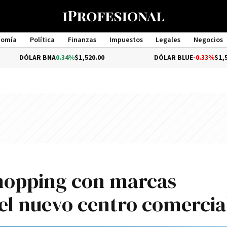
nomía
Política
Finanzas
Impuestos
Legales
Negocios
Management
 BNA
0.34%
$1,520.00
DÓLAR BLUE
-0.33%
$1,540.00
shopping con marcas
á el nuevo centro comercia