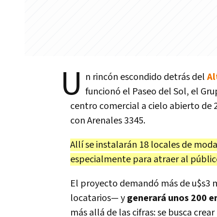
U
n rincón escondido detrás del
Al
funcionó el Paseo del Sol, el Gr
centro comercial a cielo abierto de
con Arenales 3345.
Allí se instalarán 18 locales de mod
especialmente para atraer al públic
El proyecto demandó más de u$s3 mi
locatarios— y
generará unos 200 em
más allá de las cifras: se busca crea