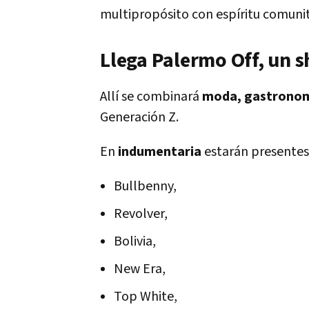
multipropósito con espíritu comunit
Llega Palermo Off, un 
Allí se combinará
moda, gastronomí
Generación Z.
En
indumentaria
estarán presentes
Bullbenny,
Revolver,
Bolivia,
New Era,
Top White,