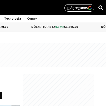
Agreganos
library_add
Tecnología
Comex
DÓLAR TURISTA
0.34%
$1,976.00
DÓLAR MEP
-0.5
l