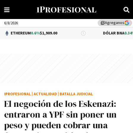
Agreganos
library_add
6/8/2026
EUM
0.6%
$1,909.00
DÓLAR BNA
0.34%
$1,520.00
IPROFESIONAL
|
ACTUALIDAD
|
BATALLA JUDICIAL
El negoción de los Eskenazi:
entraron a YPF sin poner un
peso y pueden cobrar una