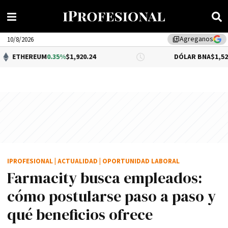
Agreganos
library_add
10/8/2026
M
0.35%
$1,920.24
DÓLAR BNA
$1,520.00
IPROFESIONAL
|
ACTUALIDAD
|
OPORTUNIDAD LABORAL
Farmacity busca empleados:
cómo postularse paso a paso y
qué beneficios ofrece