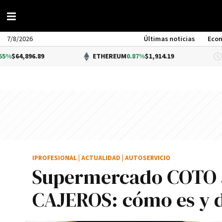
7/8/2026
Últimas noticias
Eco
6.89
ETHEREUM
0.87%
$1,914.19
D
IPROFESIONAL
|
ACTUALIDAD
|
AUTOSERVICIO
Supermercado COTO a
CAJEROS: cómo es y 