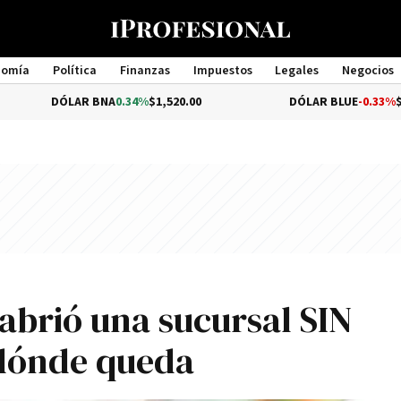
nomía
Política
Finanzas
Impuestos
Legales
Negocios
Management
ÓLAR BNA
0.34%
$1,520.00
DÓLAR BLUE
-0.33%
$1,540.00
brió una sucursal SIN
dónde queda