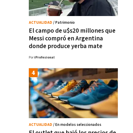
ACTUALIDAD
/ Patrimonio
El campo de u$s20 millones que
Messi compró en Argentina
donde produce yerba mate
Por
iProfesional
ACTUALIDAD
/ En modelos seleccionados
El outlet que bajó los precios de