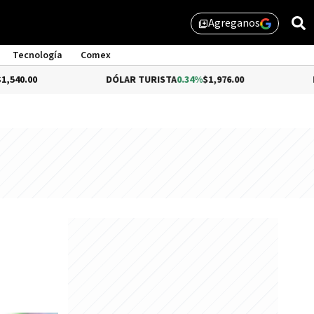
Agreganos
library_add
Tecnología
Comex
DÓLAR TURISTA
0.34%
$1,976.00
DÓLAR ME