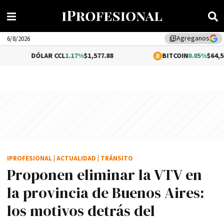
Agreganos
library_add
6/8/2026
LAR CCL
1.17%
$1,577.88
BITCOIN
0.05%
$64,574.59
IPROFESIONAL
|
ACTUALIDAD
|
TRÁNSITO
Proponen eliminar la VTV en
la provincia de Buenos Aires:
los motivos detrás del