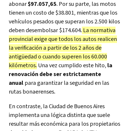
abonar
$97.057,65
.
Por su parte, las motos
tienen un costo de $38.801, mientras que los
vehículos pesados que superan los 2.500 kilos
deben desembolsar $174.604.
La normativa
provincial exige que todos los autos realicen
la verificación a partir de los 2 años de
antigüedad o cuando superen los 60.000
kilómetros.
Una vez cumplido este hito,
la
renovación debe ser estrictamente
anual
para garantizar la seguridad en las
rutas bonaerenses.
En contraste, la Ciudad de Buenos Aires
implementa una lógica distinta que suele
resultar más económica para los propietarios