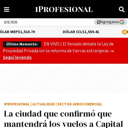
Agreganos
library_add
6/8/2026
P
$1,510.79
DÓLAR CCL
$1,559.41
BITCOIN
0
EN VIVO | El Senado debate la Ley de
Último Momento:
Gobierno
Propiedad Privada sin la reforma de tierras extranjeras
→
Seguí leyendo
IPROFESIONAL
|
ACTUALIDAD
|
SECTOR AEROCOMERCIAL
La ciudad que confirmó que
mantendrá los vuelos a Capital