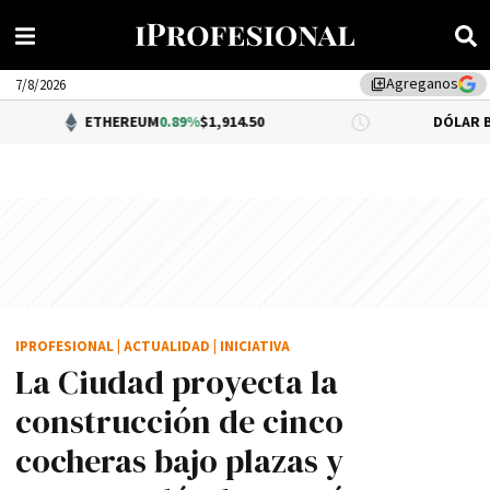
Agreganos
library_add
7/8/2026
ETHEREUM
0.89%
$1,914.50
DÓLAR BNA
0.34%
$1,5
IPROFESIONAL
|
ACTUALIDAD
|
INICIATIVA
La Ciudad proyecta la
construcción de cinco
cocheras bajo plazas y