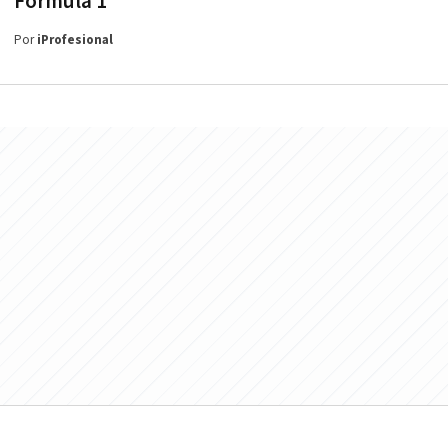
Fórmula 1
Por
iProfesional