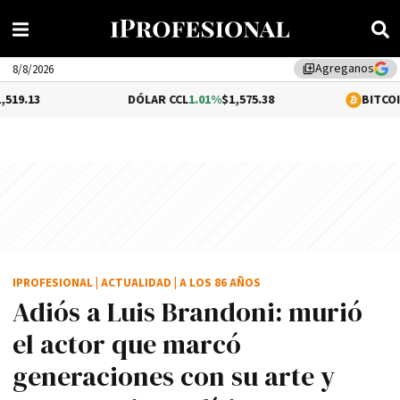
Agreganos
library_add
8/8/2026
DÓLAR CCL
1.01%
$1,575.38
BITCOIN
0.48%
$64,
IPROFESIONAL
|
ACTUALIDAD
|
A LOS 86 AÑOS
Adiós a Luis Brandoni: murió
el actor que marcó
generaciones con su arte y