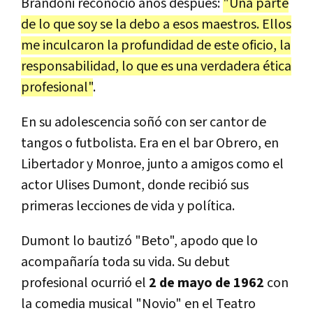
Brandoni reconoció años después:
"Una parte
de lo que soy se la debo a esos maestros. Ellos
me inculcaron la profundidad de este oficio, la
responsabilidad, lo que es una verdadera ética
profesional"
.
En su adolescencia soñó con ser cantor de
tangos o futbolista. Era en el bar Obrero, en
Libertador y Monroe, junto a amigos como el
actor Ulises Dumont, donde recibió sus
primeras lecciones de vida y política.
Dumont lo bautizó "Beto", apodo que lo
acompañaría toda su vida. Su debut
profesional ocurrió el
2 de mayo de 1962
con
la comedia musical "Novio" en el Teatro