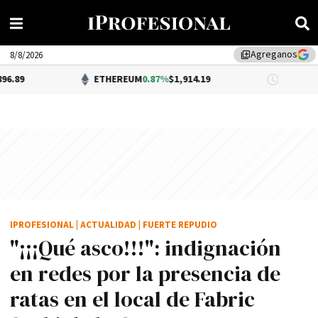
Agreganos
library_add
8/8/2026
ETHEREUM
0.87%
$1,914.19
DÓLAR BNA
0
IPROFESIONAL
|
ACTUALIDAD
|
FUERTE REPUDIO
"¡¡¡Qué asco!!!": indignación
en redes por la presencia de
ratas en el local de Fabric