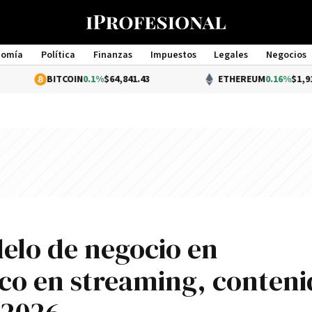
nomía
Política
Finanzas
Impuestos
Legales
Negocios
Management
BITCOIN
0.1%
$64,841.43
ETHEREUM
0.16%
$1,916.61
elo de negocio en
co en streaming, conteni