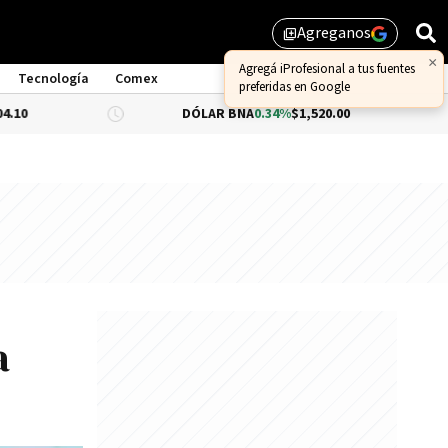
Agreganos
library_add
×
Agregá iProfesional a tus fuentes
Tecnología
Comex
preferidas en Google
DÓLAR BNA
0.34%
$1,520.00
DÓLAR BLUE
a