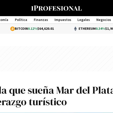
nomía
Política
Finanzas
Impuestos
Legales
Negocios
Management
TCOIN
0.12%
$64,620.01
ETHEREUM
0.34%
$1,904.10
la que sueña Mar del Plat
erazgo turístico