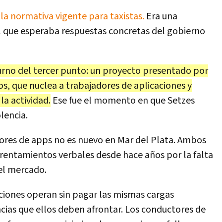
la normativa vigente para taxistas.
Era una
l que esperaba respuestas concretas del gobierno
turno del tercer punto: un proyecto presentado por
os, que nuclea a trabajadores de aplicaciones y
la actividad.
Ese fue el momento en que Setzes
lencia.
ctores de apps no es nuevo en Mar del Plata. Ambos
rentamientos verbales desde hace años por la falta
el mercado.
aciones operan sin pagar las mismas cargas
ncias que ellos deben afrontar. Los conductores de