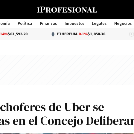
nomía
Política
Finanzas
Impuestos
Legales
Negocios
Management
.20
ETHEREUM
-0.1%
$1,858.36
D
 choferes de Uber se
s en el Concejo Delibera