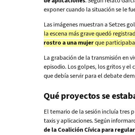
de aplicaciones
. Según relató Garc
exponer cuando la situación se le fu
Las imágenes muestran a Setzes golp
la escena más grave quedó registrad
rostro a una mujer
que participaba 
La grabación de la transmisión en vi
episodio. Los golpes, los gritos y e
que debía servir para el debate dem
Qué proyectos se estab
El temario de la sesión incluía tres 
taxis y aplicaciones. Según informa
de la Coalición Cívica para regular