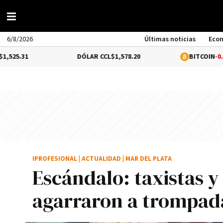
6/8/2026
Últimas noticias
Eco
DÓLAR CCL
$1,578.20
BITCOIN
-0.14%
$63,592
IPROFESIONAL
|
ACTUALIDAD
|
MAR DEL PLATA
Escándalo: taxistas y
agarraron a trompada