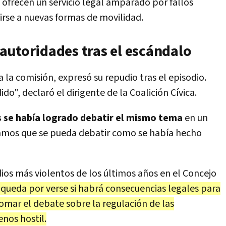
ofrecen un servicio legal amparado por fallos
irse a nuevas formas de movilidad.
autoridades tras el escándalo
a la comisión, expresó su repudio tras el episodio.
", declaró el dirigente de la Coalición Cívica.
 se había logrado debatir el mismo tema
en un
amos que se pueda debatir como se había hecho
ios más violentos de los últimos años en el Concejo
queda por verse si habrá consecuencias legales para
etomar el debate sobre la regulación de las
enos hostil.