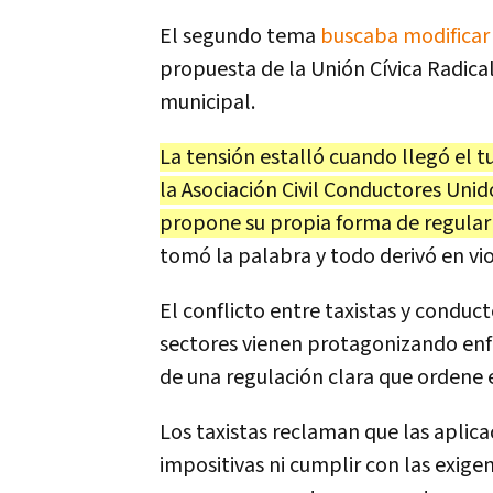
El segundo tema
buscaba modificar 
propuesta de la Unión Cívica Radica
municipal.
La tensión estalló cuando llegó el 
la Asociación Civil Conductores Unid
propone su propia forma de regular 
tomó la palabra y todo derivó en vio
El conflicto entre taxistas y condu
sectores vienen protagonizando enf
de una regulación clara que ordene 
Los taxistas reclaman que las aplic
impositivas ni cumplir con las exige