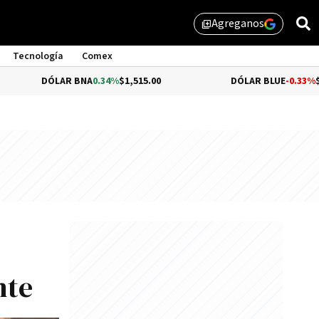
Agreganos
library_add
Tecnología
Comex
ÓLAR BNA
0.34%
$1,515.00
DÓLAR BLUE
-0.33%
$1,555.00
nte