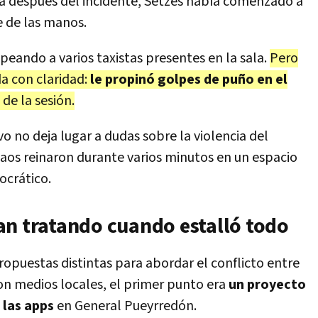
ía después del incidente, Setzes había comenzado a
e de las manos.
eando a varios taxistas presentes en la sala.
Pero
a con claridad:
le propinó golpes de puño en el
de la sesión.
vo no deja lugar a dudas sobre la violencia del
l caos reinaron durante varios minutos en un espacio
ocrático.
an tratando cuando estalló todo
propuestas distintas para abordar el conflicto entre
ron medios locales, el primer punto era
un proyecto
 las apps
en General Pueyrredón.