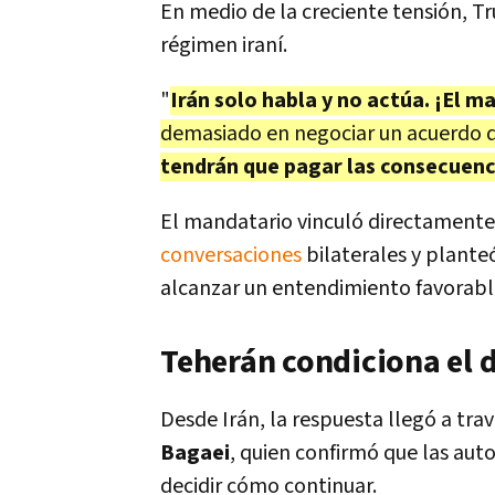
En medio de la creciente tensión, Tr
régimen iraní.
"
Irán solo habla y no actúa. ¡El
demasiado en negociar un acuerdo q
tendrán que pagar las consecuenc
El mandatario vinculó directamente l
conversaciones
bilaterales y plant
alcanzar un entendimiento favorabl
Teherán condiciona el 
Desde Irán, la respuesta llegó a trav
Bagaei
, quien confirmó que las auto
decidir cómo continuar.