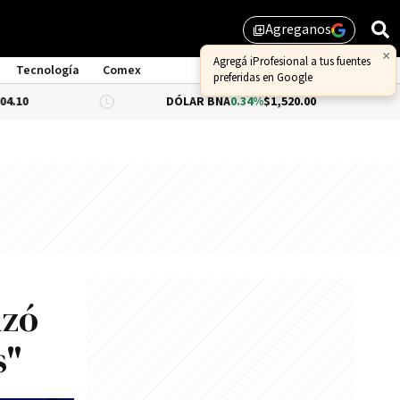
Agreganos
library_add
×
Agregá iProfesional a tus fuentes
Tecnología
Comex
preferidas en Google
DÓLAR BNA
0.34%
$1,520.00
DÓLAR BL
nzó
s"