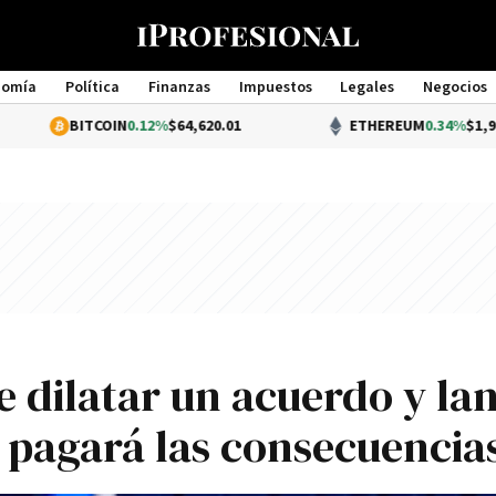
nomía
Política
Finanzas
Impuestos
Legales
Negocios
Management
BITCOIN
0.12%
$64,620.01
ETHEREUM
0.34%
$1,904.10
 dilatar un acuerdo y la
pagará las consecuencia