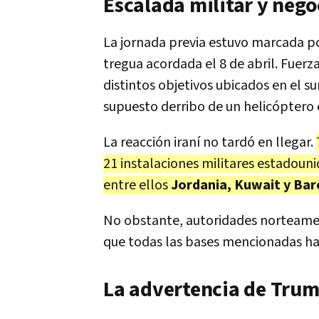
Escalada militar y neg
La jornada previa estuvo marcada po
tregua acordada el 8 de abril. Fuer
distintos objetivos ubicados en el s
supuesto derribo de un helicóptero 
La reacción iraní no tardó en llegar.
21 instalaciones militares estadounid
entre ellos
Jordania, Kuwait y Bar
No obstante, autoridades norteamer
que todas las bases mencionadas ha
La advertencia de Tru