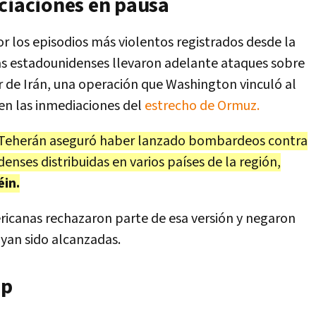
ociaciones en pausa
r los episodios más violentos registrados desde la
zas estadounidenses llevaron adelante ataques sobre
ur de Irán, una operación que Washington vinculó al
en las inmediaciones del
estrecho de Ormuz.
Teherán aseguró haber lanzado bombardeos contra
enses distribuidas en varios países de la región,
éin.
icanas rechazaron parte de esa versión y negaron
yan sido alcanzadas.
mp