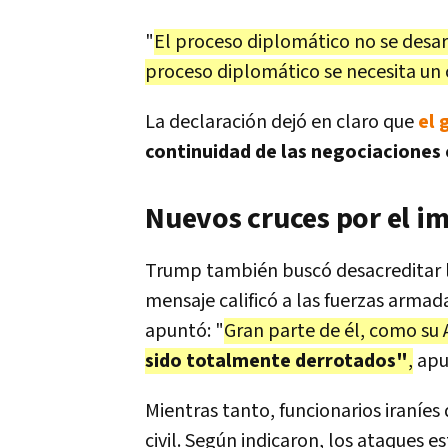
"
El proceso diplomático no se desarr
proceso diplomático se necesita un 
La declaración dejó en claro que
el 
continuidad de las negociaciones c
Nuevos cruces por el i
Trump también buscó desacreditar la
mensaje calificó a las fuerzas arma
apuntó: "
Gran parte de él, como su
sido totalmente derrotados"
,
apu
Mientras tanto, funcionarios iraníes
civil. Según indicaron, los ataques