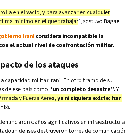
olla en el vacío, y para avanzar en cualquier
clima mínimo en el que trabajar
", sostuvo Bagaei.
gobierno iraní
considera incompatible la
on el actual nivel de confrontación militar.
mpacto de los ataques
 capacidad militar iraní. En otro tramo de su
das de ese país como
"un completo desastre".
Y
 Armada y Fuerza Aérea,
ya ni siquiera existe; han
ntó.
 denunciaron daños significativos en infraestructura
 estadounidenses destruyeron torres de comunicación