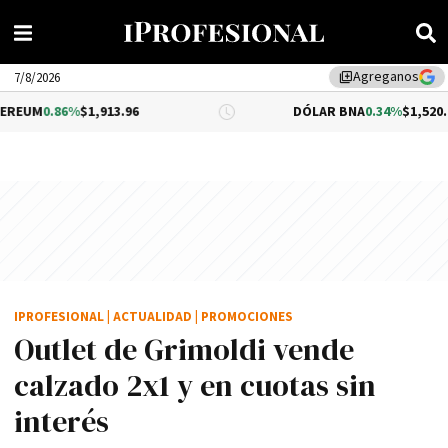
Agreganos
library_add
7/8/2026
$1,913.96
DÓLAR BNA
0.34%
$1,520.00
IPROFESIONAL
|
ACTUALIDAD
|
PROMOCIONES
Outlet de Grimoldi vende
calzado 2x1 y en cuotas sin
interés