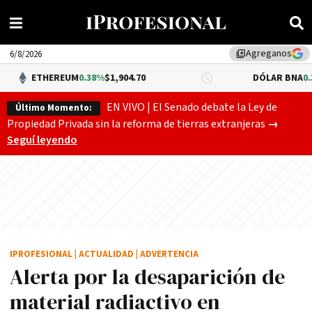
Agreganos
library_add
6/8/2026
REUM
0.38%
$1,904.70
DÓLAR BNA
0.34%
$1,520.0
EN VIVO | El Senado debate la Ley de
Último Momento:
Gobierno
Propiedad Privada sin la reforma de tierras extranjeras
→
Seguí leyendo
IPROFESIONAL
|
ACTUALIDAD
|
ADVERTENCIA
Alerta por la desaparición de
material radiactivo en