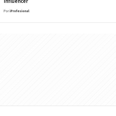
influencer
Por
iProfesional