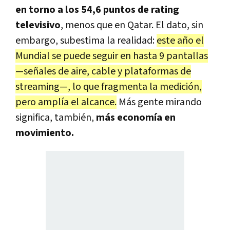
en torno a los 54,6 puntos de rating
televisivo
, menos que en Qatar. El dato, sin
embargo, subestima la realidad:
este año el
Mundial se puede seguir en hasta 9 pantallas
—señales de aire, cable y plataformas de
streaming—, lo que fragmenta la medición,
pero amplía el alcance.
Más gente mirando
significa, también,
más economía en
movimiento.