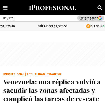
Agreganos
library_add
8/8/2026
DÓLAR CCL
$1,575.53
BITCOIN
0.89%
$64,84
IPROFESIONAL
|
ACTUALIDAD
|
TRAGEDIA
Venezuela: una réplica volvió a
sacudir las zonas afectadas y
complicó las tareas de rescate