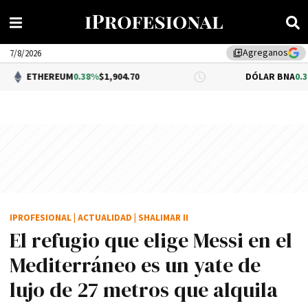
Agreganos
library_add
7/8/2026
UM
0.38%
$1,904.70
DÓLAR BNA
0.34%
$1,520.00
IPROFESIONAL
|
ACTUALIDAD
|
SHALIMAR II
El refugio que elige Messi en el
Mediterráneo es un yate de
lujo de 27 metros que alquila