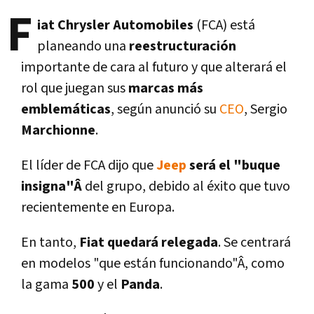
F
iat Chrysler Automobiles
(FCA) está
planeando una
reestructuración
importante de cara al futuro y que alterará el
rol que juegan sus
marcas más
emblemáticas
, según anunció su
CEO
, Sergio
Marchionne
.
El lí­der de FCA dijo que
Jeep
será el "buque
insigna"Â
del grupo, debido al éxito que tuvo
recientemente en Europa.
En tanto,
Fiat quedará relegada
. Se centrará
en modelos "que están funcionando"Â, como
la gama
500
y el
Panda
.