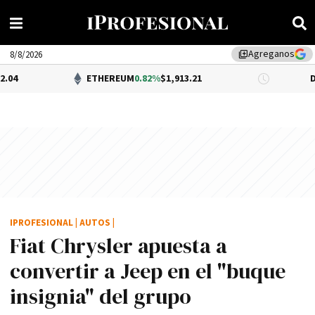
Agreganos
library_add
8/8/2026
ETHEREUM
0.82%
$1,913.21
DÓLAR B
IPROFESIONAL
|
AUTOS
|
Fiat Chrysler apuesta a
convertir a Jeep en el "buque
insignia" del grupo