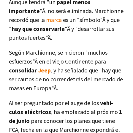
Aunque tendrá "un
papel menos
importante
"Â, no será eliminada. Marchionne
recordó que la
marca
es un "sí­mbolo"Â y que
"
hay que conservarla
"Â y "desarrollar sus
puntos fuertes"Â.
Según Marchionne, se hicieron "muchos
esfuerzos"Â en el Viejo Continente para
consolidar
Jeep
, y ha señalado que "hay que
ser cautos de no correr detrás del mercado de
masas en Europa"Â.
Al ser preguntado por el auge de los
vehí­
culos eléctricos
, ha emplazado al próximo
1
de junio
para conocer los planes que tiene
FCA, fecha en la que Marchionne expondrá el