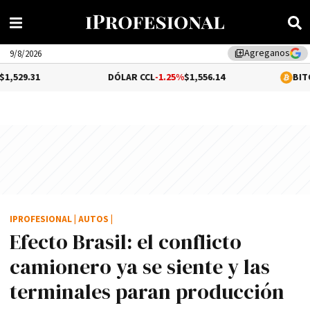
Agreganos
library_add
9/8/2026
DÓLAR CCL
-1.25%
$1,556.14
BITCOIN
-0.1%
$6
IPROFESIONAL
|
AUTOS
|
Efecto Brasil: el conflicto
camionero ya se siente y las
terminales paran producción