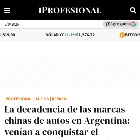
Agreganos
library_add
8/8/2026
DÓLAR CCL
1.1%
$1,576.72
BITCOIN
0.05%
$64,574.
IPROFESIONAL
|
AUTOS
|
REPASO
La decadencia de las marcas
chinas de autos en Argentina:
venían a conquistar el