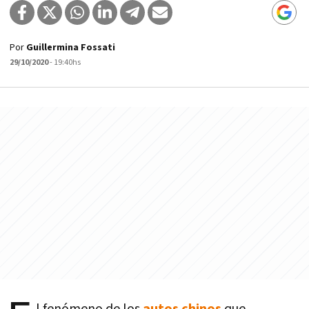
Por
Guillermina Fossati
29/10/2020
- 19:40hs
l fenómeno de los
autos chinos
que