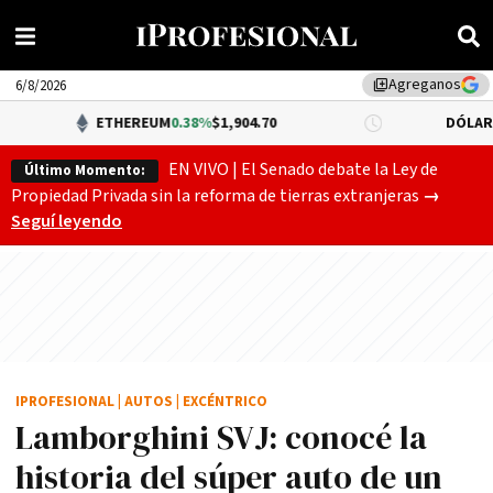
Agreganos
library_add
6/8/2026
THEREUM
0.38%
$1,904.70
DÓLAR BNA
0.34%
$1,5
EN VIVO | El Senado debate la Ley de
Último Momento:
El Senado
Propiedad Privada sin la reforma de tierras extranjeras
→
Seguí leyendo
IPROFESIONAL
|
AUTOS
|
EXCÉNTRICO
Lamborghini SVJ: conocé la
historia del súper auto de un