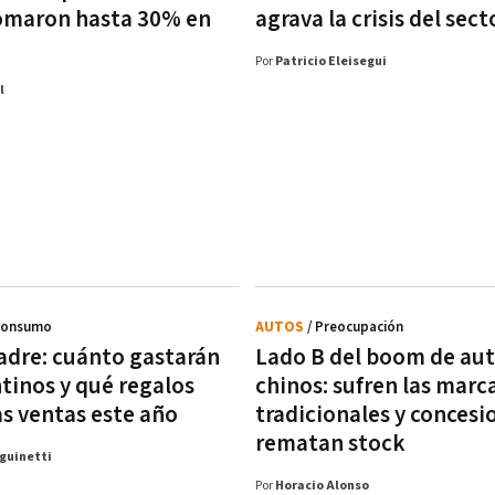
omaron hasta 30% en
agrava la crisis del sect
Por
Patricio Eleisegui
l
Consumo
AUTOS
/ Preocupación
Padre: cuánto gastarán
Lado B del boom de au
ntinos y qué regalos
chinos: sufren las marc
as ventas este año
tradicionales y concesi
rematan stock
guinetti
Por
Horacio Alonso