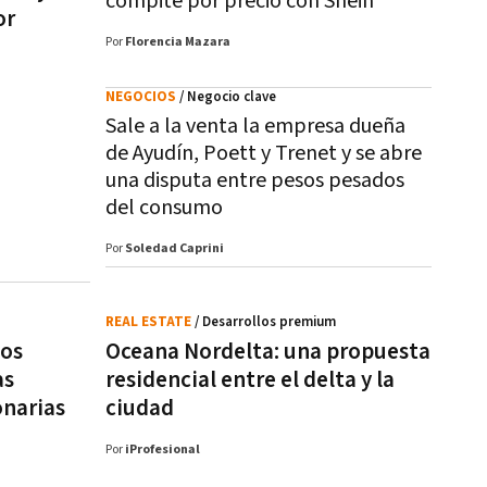
compite por precio con Shein
or
Por
Florencia Mazara
NEGOCIOS
/ Negocio clave
Sale a la venta la empresa dueña
de Ayudín, Poett y Trenet y se abre
una disputa entre pesos pesados
del consumo
Por
Soledad Caprini
REAL ESTATE
/ Desarrollos premium
tos
Oceana Nordelta: una propuesta
as
residencial entre el delta y la
onarias
ciudad
Por
iProfesional