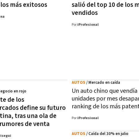
los más exitosos
salió del top 10 de los 
vendidos
ana
Por
iProfesional
AUTOS
/ Mercado en caída
Un auto chino que vendía
Negocio en rojo
unidades por mes desapar
te de los
ranking de los más paten
cados define su futuro
ina, tras una ola de
Por
iProfesional
y rumores de venta
AUTOS
/ Caída del 30% en julio
eisegui