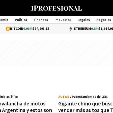
nomía
Política
Finanzas
Impuestos
Legales
Negocios
Management
ITCOIN
0.96%
$64,893.15
ETHEREUM
0.8%
$1,914.98
inio asiático
AUTOS
/ Patentamientos de 0KM
avalancha de motos
Gigante chino que bus
n Argentina y estos son
vender más autos que 