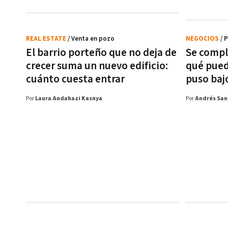
REAL ESTATE
/ Venta en pozo
NEGOCIOS
/ 
El barrio porteño que no deja de
Se compl
crecer suma un nuevo edificio:
qué puede
cuánto cuesta entrar
puso bajo
Por
Laura Andahazi Kasnya
Por
Andrés San