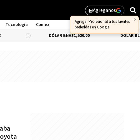
Agreganos
library_add
×
Agregá iProfesional a tus fuentes
Tecnología
Comex
preferidas en Google
DÓLAR BNA
$1,520.00
DÓLAR BLUE
-0.66
caba
Toyota