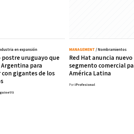
Industria en expansión
MANAGEMENT
/ Nombramientos
co postre uruguayo que
Red Hat anuncia nuevo l
a Argentina para
segmento comercial pa
 con gigantes de los
América Latina
os
Por
iProfesional
guinetti