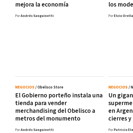
mejora la economía
los mode
Por
Andrés Sanguinetti
Por
Elvio Orell
NEGOCIOS
/ Obelisco Store
NEGOCIOS
/ 
El Gobierno porteño instala una
Un gigan
tienda para vender
supermer
merchandising del Obelisco a
en Argent
metros del monumento
cierres 
Por
Andrés Sanguinetti
Por
Patricio El