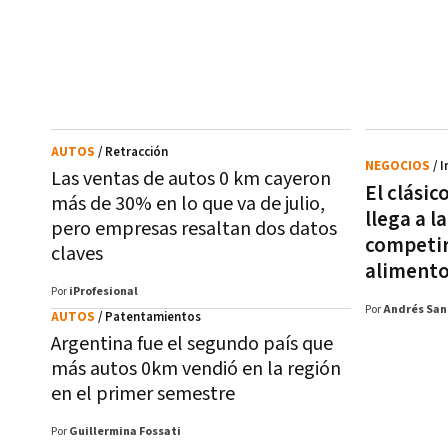
AUTOS
/ Retracción
NEGOCIOS
/ 
Las ventas de autos 0 km cayeron
El clási
más de 30% en lo que va de julio,
llega a l
pero empresas resaltan dos datos
competir
claves
aliment
Por
iProfesional
Por
Andrés San
AUTOS
/ Patentamientos
Argentina fue el segundo país que
más autos 0km vendió en la región
en el primer semestre
Por
Guillermina Fossati