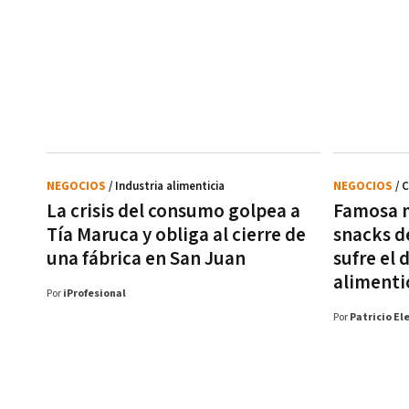
NEGOCIOS
/ Industria alimenticia
NEGOCIOS
/ C
La crisis del consumo golpea a
Famosa m
Tía Maruca y obliga al cierre de
snacks d
una fábrica en San Juan
sufre el
alimenti
Por
iProfesional
Por
Patricio El