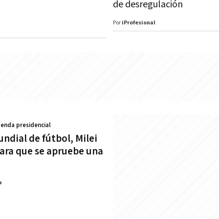
de desregulación
Por
iProfesional
genda presidencial
undial de fútbol, Milei
para que se apruebe una
a