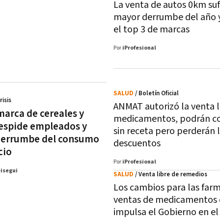
La venta de autos 0km suf
mayor derrumbe del año 
el top 3 de marcas
Por
iProfesional
SALUD
/ Boletín Oficial
risis
ANMAT autorizó la venta l
arca de cereales y
medicamentos, podrán c
espide empleados y
sin receta pero perderán 
 derrumbe del consumo
descuentos
cio
Por
iProfesional
eisegui
SALUD
/ Venta libre de remedios
Los cambios para las farm
ventas de medicamentos
impulsa el Gobierno en el