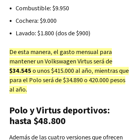
Combustible: $9.950
Cochera: $9.000
Lavado: $1.800 (dos de $900)
De esta manera, el gasto mensual para
mantener un Volkswagen Virtus será de
$34.545
o unos $415.000 al año, mientras que
para el Polo será de $34.890 o 420.000 pesos
al año.
Polo y Virtus deportivos:
hasta $48.800
Además de las cuatro versiones que ofrecen