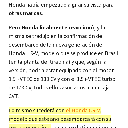
Honda había empezado a girar su vista para
otras marcas
.
Pero
Honda finalmente reaccionó,
y la
misma se tradujo en la confirmación del
desembarco de la nueva generación del
Honda HR-V, modelo que se produce en Brasil
(en la planta de Itirapina) y que, según la
versión, podría estar equipado con el motor
1.5 i-VTEC de 130 CV y con el 1.5 i-VTEC turbo
de 173 CV, todos ellos asociados a una caja
CVT.
Lo mismo sucederá con
el Honda CR-V
,
modelo que este año desembarcará con su
sexta generación,
la cual se distinguirá por su