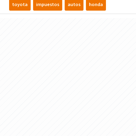
toyota
impuestos
autos
honda