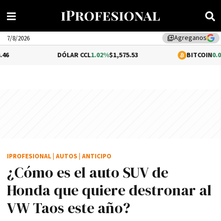
Agreganos
library_add
7/8/2026
DÓLAR CCL
1.02%
$1,575.53
BITCOIN
0.08%
$64,32
IPROFESIONAL
|
AUTOS
|
ANTICIPO
¿Cómo es el auto SUV de
Honda que quiere destronar al
VW Taos este año?