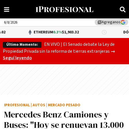
Agreganos
library_add
6/8/2026
ETHEREUM
0.3%
$1,903.32
DÓLAR BNA
$1,5
EN VIVO | El Senado debate la Ley de
Último Momento:
Gobierno
Propiedad Privada sin la reforma de tierras extranjeras
→
Seguí leyendo
IPROFESIONAL
|
AUTOS
|
MERCADO PESADO
Mercedes Benz Camiones y
Buses: "Hoy se renuevan 13.000