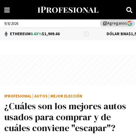
Agreganos
library_add
9/8/2026
UM
0.63%
$1,909.66
DÓLAR BNA
$1,520.00
IPROFESIONAL
|
AUTOS
|
MEJOR ELECCIÓN
¿Cuáles son los mejores autos
usados para comprar y de
cuáles conviene "escapar"?