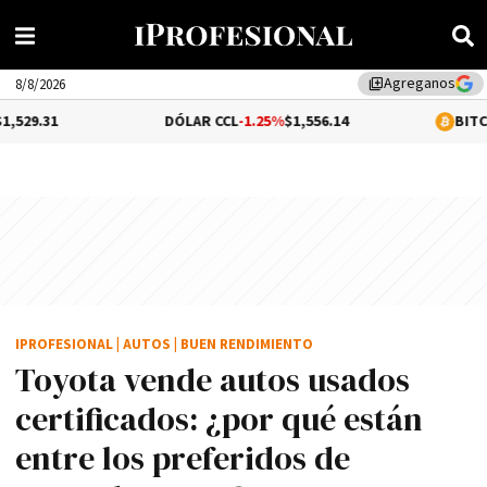
Agreganos
library_add
8/8/2026
DÓLAR CCL
-1.25%
$1,556.14
BITCOIN
0.06%
$6
IPROFESIONAL
|
AUTOS
|
BUEN RENDIMIENTO
Toyota vende autos usados
certificados: ¿por qué están
entre los preferidos de