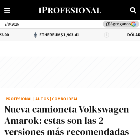
Agreganos
library_add
7/8/2026
ETHEREUM
$1,903.41
DÓLAR BNA
$1,520
IPROFESIONAL
|
AUTOS
|
COMBO IDEAL
Nueva camioneta Volkswagen
Amarok: estas son las 2
versiones más recomendadas