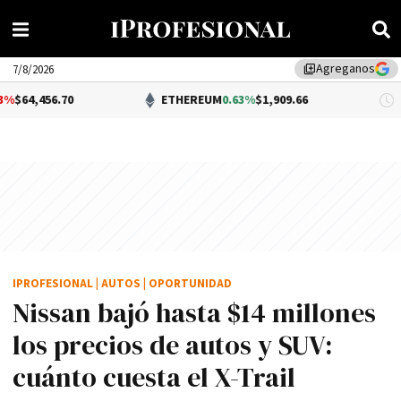
Agreganos
library_add
7/8/2026
0
ETHEREUM
0.63%
$1,909.66
DÓL
IPROFESIONAL
|
AUTOS
|
OPORTUNIDAD
Nissan bajó hasta $14 millones
los precios de autos y SUV:
cuánto cuesta el X-Trail