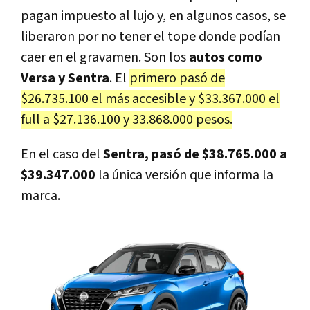
pagan impuesto al lujo y, en algunos casos, se
liberaron por no tener el tope donde podían
caer en el gravamen. Son los
autos como
Versa y Sentra
. El
primero pasó de
$26.735.100 el más accesible y $33.367.000 el
full a $27.136.100 y 33.868.000 pesos.
En el caso del
Sentra, pasó de $38.765.000 a
$39.347.000
la única versión que informa la
marca.