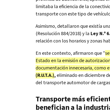
limitaba la eficiencia de la conecti
transporte con este tipo de vehículo
Asimismo, detallaron que existía un
(Resolución 884/2018) y la
Ley N.º 6
relación con los horarios y zonas hab
En este contexto, afirmaron que "
se
Estado en la emisión de autorizacion
documentación innecesaria, como e
(R.U.T.A.)
,
eliminado en diciembre de
del transporte automotor de cargas
Transporte más eficien
benefician a la industri