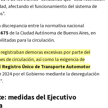
vidad, afectando el funcionamiento del sistema de
s".
a discrepancia entre la normativa nacional
.675
de la Ciudad Autónoma de Buenos Aires, en
ilitadas para la circulación.
 registraban demoras excesivas por parte del
es de circulación, así como la exigencia de
l
Registro Único de Transporte Automotor
 2024 por el Gobierno mediante la desregulación
".
te: medidas del Ejecutivo
a