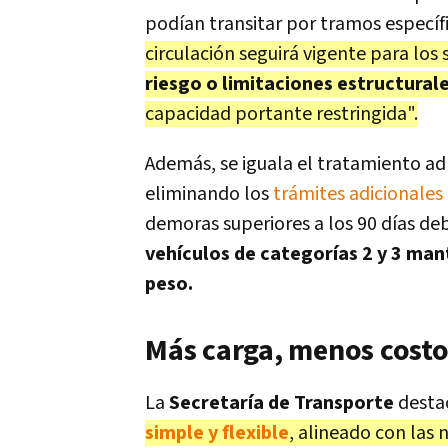
podían transitar por tramos específ
circulación seguirá vigente para lo
riesgo o limitaciones estructural
capacidad portante restringida".
Además, se iguala el tratamiento adm
eliminando los
trámites adicionales
demoras superiores a los 90 días deb
vehículos de categorías 2 y 3 ma
peso.
Más carga, menos costo
La
Secretaría de Transporte
desta
simple y flexible
, alineado con las 