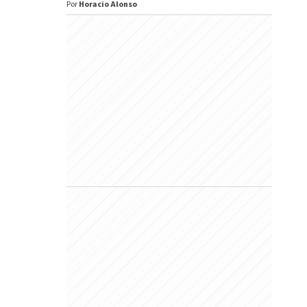
Por
Horacio Alonso