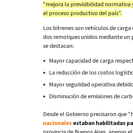
"mejora la previsibilidad normativa 
el proceso productivo del país".
Los bitrenes son vehículos de carg
dos remolques unidos mediante un pl
se destacan:
Mayor capacidad de carga respec
La reducción de los costos logísti
Mayor seguridad operativa debido 
Disminución de emisiones de carbo
Desde el Gobierno precisaron que "h
nacionales
estaban habilitadas par
provincia de Buenos Aires, apenas e