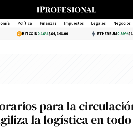
nomía
Política
Finanzas
Impuestos
Legales
Negocios
Management
BITCOIN
0.16%
$64,646.00
ETHEREUM
0.59%
$1,908.88
orarios para la circulació
iliza la logística en todo