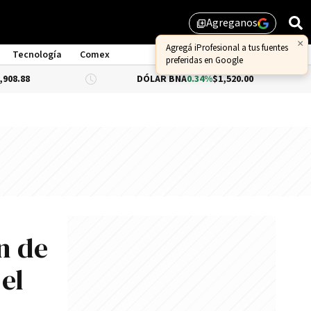
Agreganos
library_add
×
Agregá iProfesional a tus fuentes
Tecnología
Comex
preferidas en Google
DÓLAR BNA
0.34%
$1,520.00
DÓLA
n de
 el