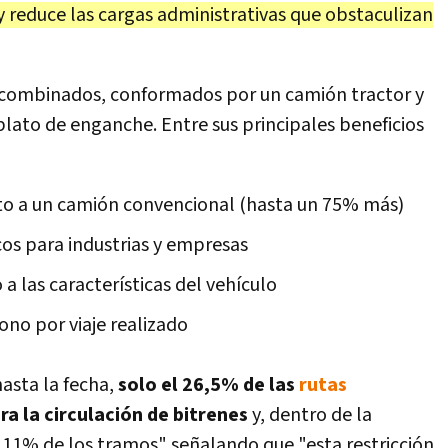
y reduce las cargas administrativas que obstaculizan
a combinados, conformados por un camión tractor y
ato de enganche. Entre sus principales beneficios
to a un camión convencional (hasta un 75% más)
cos para industrias y empresas
a las características del vehículo
no por viaje realizado
asta la fecha,
solo el 26,5% de las
rutas
a la circulación de bitrenes
y, dentro de la
l 11% de los tramos" señalando que "esta restricción