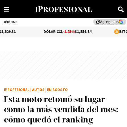
Agreganos
library_add
8/8/2026
DÓLAR CCL
-1.25%
$1,556.14
BITCOIN
0.12%
$
IPROFESIONAL
|
AUTOS
|
EN AGOSTO
Esta moto retomó su lugar
como la más vendida del mes:
cómo quedó el ranking