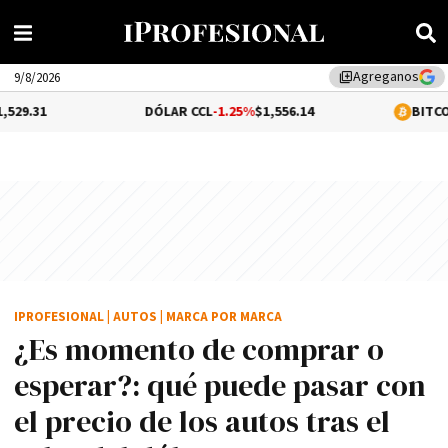
Agreganos
library_add
9/8/2026
DÓLAR CCL
-1.25%
$1,556.14
BITCOIN
-0.17%
$6
IPROFESIONAL
|
AUTOS
|
MARCA POR MARCA
¿Es momento de comprar o
esperar?: qué puede pasar con
el precio de los autos tras el