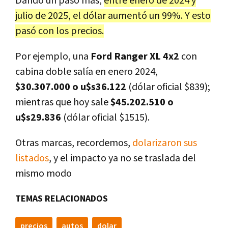
Dando un paso más,
entre enero de 2024 y
julio de 2025, el dólar aumentó un 99%. Y esto
pasó con los precios.
Por ejemplo, una
Ford Ranger XL 4x2
con
cabina doble salía en enero 2024,
$30.307.000 o u$s36.122
(dólar oficial $839);
mientras que hoy sale
$45.202.510 o
u$s29.836
(dólar oficial $1515).
Otras marcas, recordemos,
dolarizaron sus
listados
, y el impacto ya no se traslada del
mismo modo
TEMAS RELACIONADOS
precios
autos
dolar