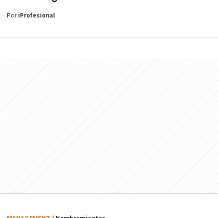
Por
iProfesional