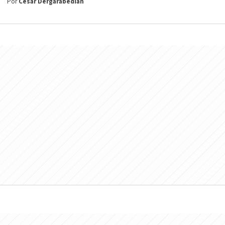
Por
César Dergarabedian