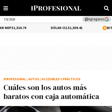
Agreganos
library_add
7/8/2026
.79
DÓLAR CCL
$1,559.41
BITCOIN
0.12%
$6
IPROFESIONAL
|
AUTOS
|
ACCESIBLES Y PRÁCTICOS
Cuáles son los autos más
baratos con caja automática