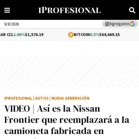
Agreganos
library_add
6/8/2026
06%
$1,576.19
BITCOIN
0.2%
$64,669.15
ETH
IPROFESIONAL
|
AUTOS
|
NUEVA GENERACIÓN
VIDEO | Así es la Nissan
Frontier que reemplazará a la
camioneta fabricada en