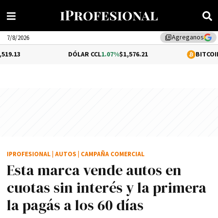
Agreganos
library_add
7/8/2026
DÓLAR CCL
1.07%
$1,576.21
BITCOIN
0.35%
$64,
IPROFESIONAL
|
AUTOS
|
CAMPAÑA COMERCIAL
Esta marca vende autos en
cuotas sin interés y la primera
la pagás a los 60 días