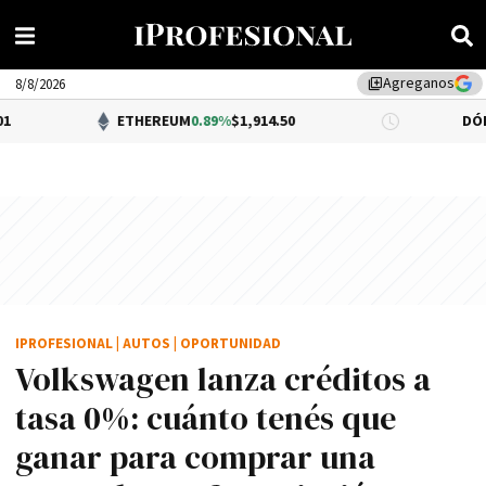
Agreganos
library_add
8/8/2026
ETHEREUM
0.89%
$1,914.50
DÓLAR BNA
0.3
IPROFESIONAL
|
AUTOS
|
OPORTUNIDAD
Volkswagen lanza créditos a
tasa 0%: cuánto tenés que
ganar para comprar una