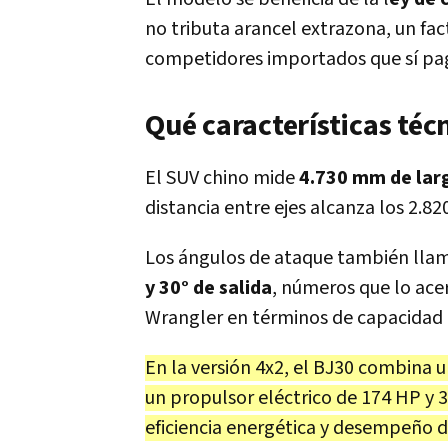
no tributa arancel extrazona, un fac
competidores importados que sí pa
Qué características téc
El SUV chino mide
4.730 mm de lar
distancia entre ejes alcanza los 2.8
Los ángulos de ataque también llam
y 30° de salida
, números que lo ac
Wrangler en términos de capacidad 
En la versión 4x2, el BJ30 combina 
un propulsor eléctrico de 174 HP y 
eficiencia energética y desempeño 