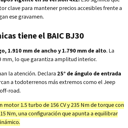
tor clave para mantener precios accesibles frente a
gan ese gravamen.
nicas tiene el BAIC BJ30
go, 1.910 mm de ancho y 1.790 mm de alto
. La
20 mm, lo que garantiza amplitud interior.
an la atención. Declara
25° de ángulo de entrada
ercan a todoterrenos más extremos como el Jeep
off-road.
un motor 1.5 turbo de 156 CV y 235 Nm de torque con
315 Nm, una configuración que apunta a equilibrar
dinámico.