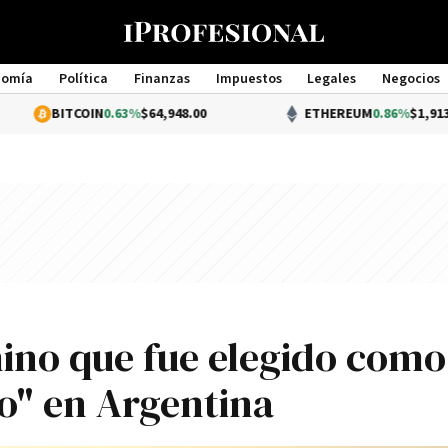
nomía
Política
Finanzas
Impuestos
Legales
Negocios
Management
OIN
0.63%
$64,948.00
ETHEREUM
0.86%
$1,913.96
hino que fue elegido como
o" en Argentina