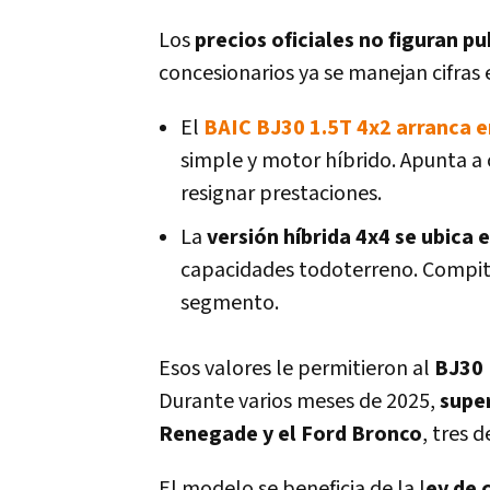
Los
precios oficiales no figuran p
concesionarios ya se manejan cifras 
El
BAIC BJ30 1.5T 4x2 arranca 
simple y motor híbrido. Apunta a 
resignar prestaciones.
La
versión híbrida 4x4 se ubica 
capacidades todoterreno. Compit
segmento.
Esos valores le permitieron al
BJ30
Durante varios meses de 2025,
super
Renegade y el Ford Bronco
, tres 
El modelo se beneficia de la l
ey de 