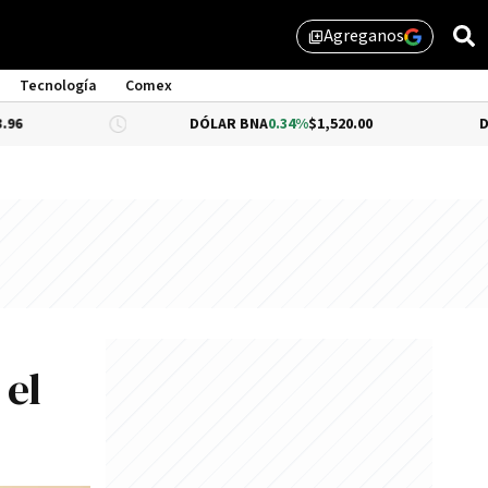
Agreganos
library_add
Tecnología
Comex
DÓLAR BNA
0.34%
$1,520.00
DÓLAR BLUE
-0
 el