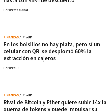
hasta con 45% de descuento
Por
iProfesional
FINANZAS
/ iProUP
En los bolsillos no hay plata, pero sí un
celular con QR: se desplomó 60% la
extracción en cajeros
Por
iProUP
FINANZAS
/ iProUP
Rival de Bitcoin y Ether quiere subir 14x la
quema de tokens y puede impulsar su