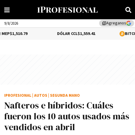
Agreganos
library_add
9/8/2026
.79
DÓLAR CCL
$1,559.41
BITCOIN
0.12%
$6
IPROFESIONAL
|
AUTOS
|
SEGUNDA MANO
Nafteros e híbridos: Cuáles
fueron los 10 autos usados más
vendidos en abril