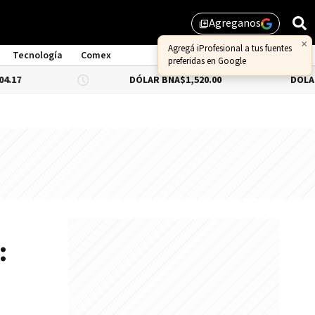
Agreganos
library_add
Tecnología
Comex
DÓLAR BNA
$1,520.00
DÓLAR BLUE
-0.66
: