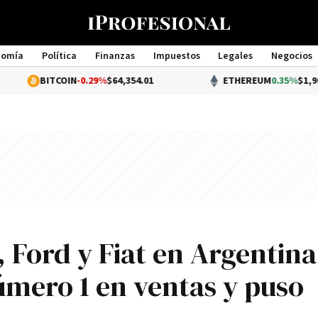
nomía
Política
Finanzas
Impuestos
Legales
Negocios
Management
TCOIN
-0.29%
$64,354.01
ETHEREUM
0.35%
$1,904.17
 Ford y Fiat en Argentina
úmero 1 en ventas y puso