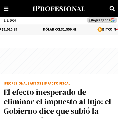
Agreganos
library_add
8/8/2026
DÓLAR CCL
$1,559.41
BITCOIN
-0.02%
$64,5
IPROFESIONAL
|
AUTOS
|
IMPACTO FISCAL
El efecto inesperado de
eliminar el impuesto al lujo: el
Gobierno dice que subió la