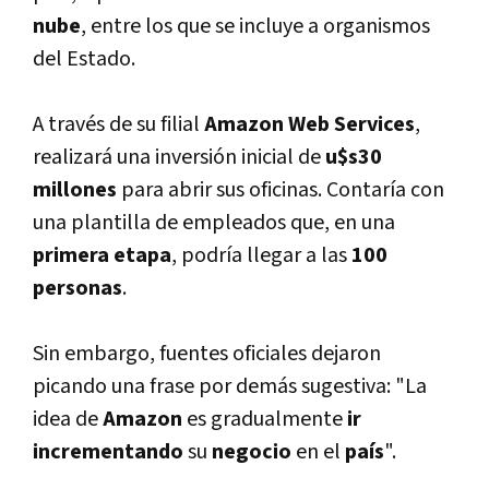
nube
, entre los que se incluye a organismos
del Estado.
A través de su filial
Amazon Web Services
,
realizará una inversión inicial de
u$s30
millones
para abrir sus oficinas. Contarí­a con
una plantilla de empleados que, en una
primera etapa
, podrí­a llegar a las
100
personas
.
Sin embargo, fuentes oficiales dejaron
picando una frase por demás sugestiva: "La
idea de
Amazon
es gradualmente
ir
incrementando
su
negocio
en el
paí­s
".