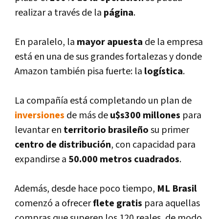
realizar a través de la
página
.
En paralelo, la
mayor apuesta
de la empresa
está en una de sus grandes fortalezas y donde
Amazon también pisa fuerte: la
logí­stica
.
La compañí­a está completando un
plan de
inversiones
de más de
u$s300 millones
para
levantar en
territorio brasileño
su primer
centro de distribución
, con capacidad para
expandirse a
50.000 metros cuadrados
.
Además, desde hace poco tiempo,
ML Brasil
comenzó a ofrecer
flete gratis
para aquellas
compras que superen los 120 reales, de modo