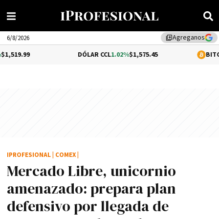
Agreganos
library_add
6/8/2026
DÓLAR CCL
1.02%
$1,575.45
BITCOIN
0.2%
$6
IPROFESIONAL
|
COMEX
|
Mercado Libre, unicornio
amenazado: prepara plan
defensivo por llegada de