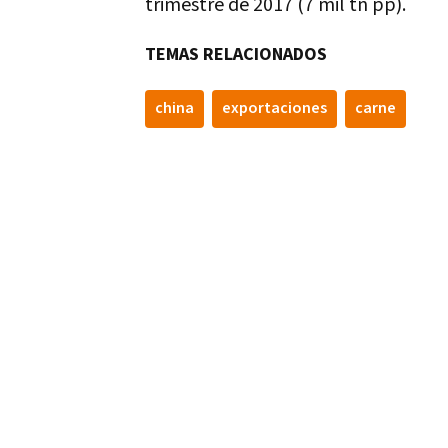
trimestre de 2017 (7 mil tn pp).
TEMAS RELACIONADOS
china
exportaciones
carne