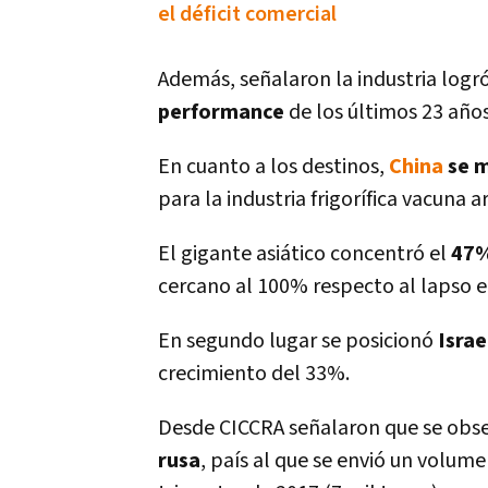
el déficit comercial
Además, señalaron la industria logr
performance
de los últimos 23 año
En cuanto a los destinos,
China
se m
para la industria frigorí­fica vacuna 
El gigante asiático concentró el
47%
cercano al 100% respecto al lapso 
En segundo lugar se posicionó
Israe
crecimiento del 33%.
Desde CICCRA señalaron que se obs
rusa
, paí­s al que se envió un volum