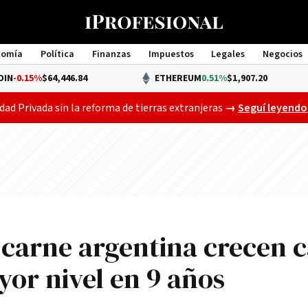
nomía
Política
Finanzas
Impuestos
Legales
Negocios
Management
4,446.84
ETHEREUM
0.51%
$1,907.20
Gobierno busca a
dad Privada sin la reforma de tierras extranjeras
→
Seguí leyendo
 carne argentina crecen c
or nivel en 9 años