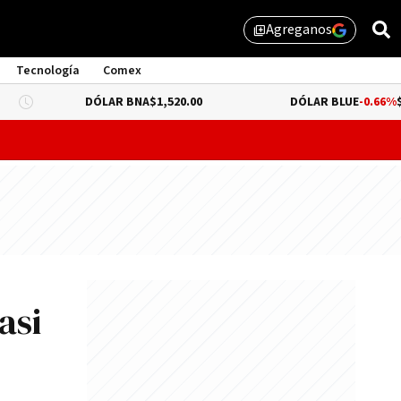
Agreganos
library_add
Tecnología
Comex
DÓLAR BNA
$1,520.00
DÓLAR BLUE
-0.66%
$1,530.00
probar lo que queda de "propiedad privada" y evitar un dur
asi