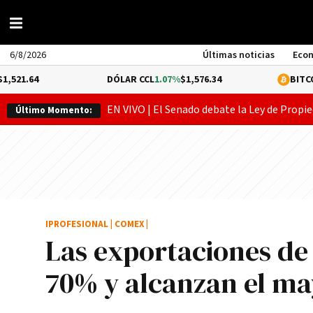
6/8/2026
Últimas noticias
Eco
DÓLAR CCL
1.07%
$1,576.34
BITCOIN
-0.15%
$6
EN VIVO | El Senado debate la Ley de Propie
Último Momento:
IPROFESIONAL
|
COMEX
|
Las exportaciones de
70% y alcanzan el may