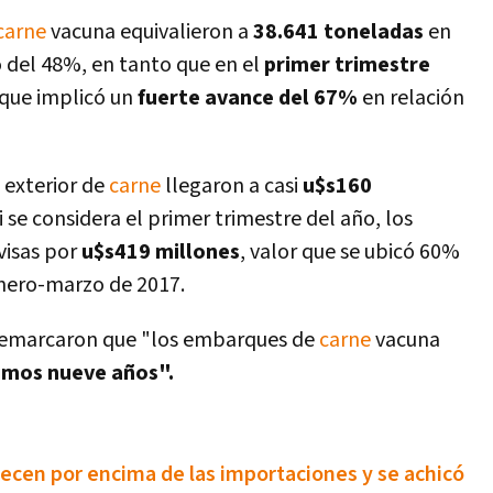
carne
vacuna equivalieron a
38.641 toneladas
en
 del 48%, en tanto que en el
primer trimestre
 que implicó un
fuerte avance del 67%
en relación
 exterior de
carne
llegaron a casi
u$s160
 se considera el primer trimestre del año, los
visas por
u$s419 millones
, valor que se ubicó 60%
enero-marzo de 2017.
A remarcaron que "los embarques de
carne
vacuna
timos nueve años".
recen por encima de las importaciones y se achicó