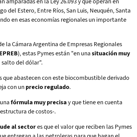
án amparadas en la Ley 26.093 y que operan en
go del Estero, Entre Rí­os, San Luis, Neuquén, Santa
ando en esas economí­as regionales un importante
de la Cámara Argentina de Empresas Regionales
EPREB
), estas Pymes están "en una
situación muy
l salto del dólar".
as que abastecen con este biocombustible derivado
eja con un
precio regulado
.
 una
fórmula muy precisa
y que tiene en cuenta
 estructura de costos-.
cude al sector
es que el valor que reciben las Pymes
ue entregan a las petroleras para que hagan el