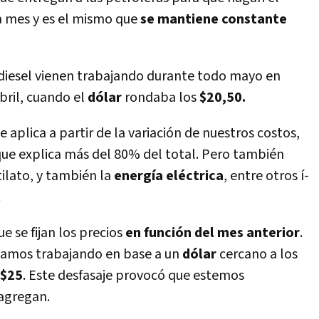
da mes y es el mismo que
se mantiene constante
iodiesel vienen trabajando durante todo mayo en
abril, cuando el
dólar
rondaba los
$20,50.
 aplica a partir de la variación de nuestros costos,
que explica más del 80% del total. Pero también
lato, y también la
energí­a eléctrica
, entre otros í­
.
 se fijan los precios
en función del mes anterior
.
stamos trabajando en base a un
dólar
cercano a los
$25
. Este desfasaje provocó que estemos
 agregan.