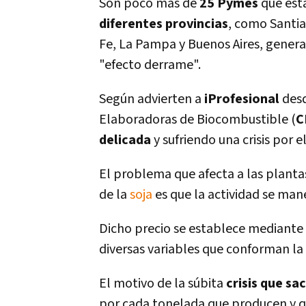
Son poco más de
25 Pymes
que est
diferentes provincias
, como Santia
Fe, La Pampa y Buenos Aires, gener
"efecto derrame".
Según advierten a
iProfesional
des
Elaboradoras de Biocombustible (
C
delicada
y sufriendo una crisis por e
El problema que afecta a las plant
de la
soja
es que la actividad se man
Dicho precio se establece mediante
diversas variables que conforman la
El motivo de la súbita
crisis que sa
por cada tonelada que producen y q