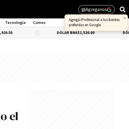
Agreganos
library_add
Tecnología
Comex
DÓLAR BNA
$1,520.00
DÓLAR BLUE
-0
o el