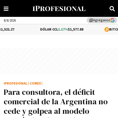
Agreganos
library_add
8/8/2026
DÓLAR CCL
1.17%
$1,577.88
BITCOIN
0.05%
$
IPROFESIONAL
|
COMEX
|
Para consultora, el déficit
comercial de la Argentina no
cede y golpea al modelo