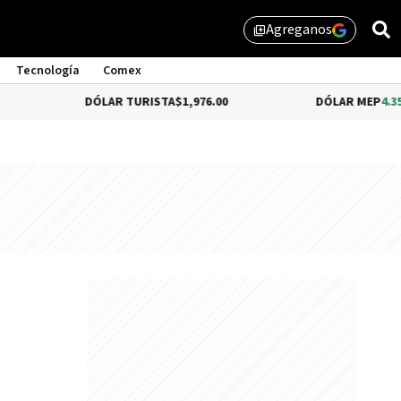
Agreganos
library_add
Tecnología
Comex
DÓLAR TURISTA
$1,976.00
DÓLAR MEP
4.35%
$1,579.46