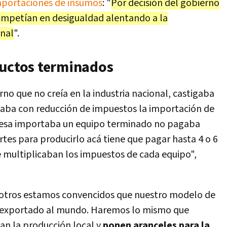
mportaciones de insumos
: "
Por decisión del gobierno
competían en desigualdad alentando a la
onal
".
ductos terminados
o que no creía en la industria nacional, castigaba
iaba con reducción de impuestos la importación de
resa importaba un equipo terminado no pagaba
rtes para producirlo acá tiene que pagar hasta 4 o 6
e multiplicaban los impuestos de cada equipo",
sotros estamos convencidos que nuestro modelo de
o exportado al mundo. Haremos lo mismo que
tan la producción local y
ponen aranceles para la