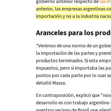
gobierno anterior respecto de
las i
anterior, las empresas argentinas 
importación y no a la industria naci
Aranceles para los pro
"Venimos de una norma de un gobiern
la importación de las partes y prem
productos terminados. Si esta emp
impuestos, pero si importaba las pa
puntos por cada parte por lo cual s
detalló Massa.
En contraposición, explicó que "no
desarrollo es con trabajo argentin
nuestros vecinos de Brasil que alien