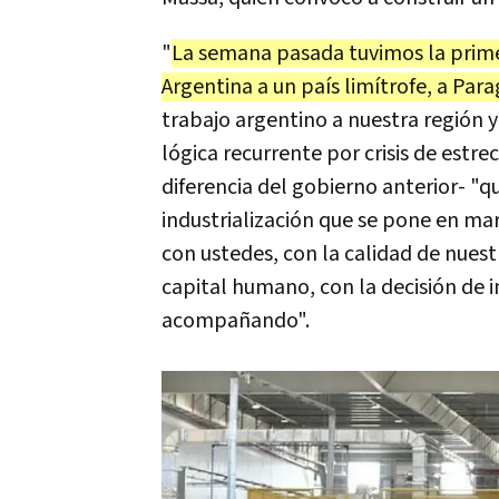
"
La semana pasada tuvimos la prime
Argentina a un país limítrofe, a Par
trabajo argentino a nuestra región y
lógica recurrente por crisis de estre
diferencia del gobierno anterior- "q
industrialización que se pone en mar
con ustedes, con la calidad de nues
capital humano, con la decisión de i
acompañando".