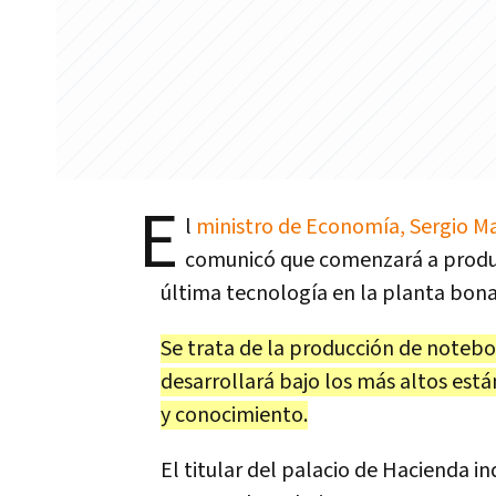
E
l
ministro de Economía, Sergio M
comunicó que comenzará a produ
última tecnología en la planta bon
Se trata de la producción de noteboo
desarrollará bajo los más altos est
y conocimiento.
El titular del palacio de Hacienda 