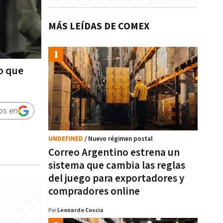
MÁS LEÍDAS DE COMEX
o que
os en
UNDEFINED
/ Nuevo régimen postal
Correo Argentino estrena un
sistema que cambia las reglas
del juego para exportadores y
compradores online
Por
Leonardo Coscia