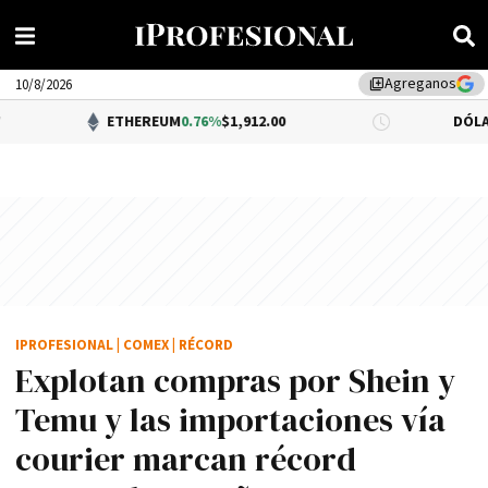
Agreganos
library_add
10/8/2026
ETHEREUM
0.76%
$1,912.00
DÓLAR BNA
0.34
IPROFESIONAL
|
COMEX
|
RÉCORD
Explotan compras por Shein y
Temu y las importaciones vía
courier marcan récord