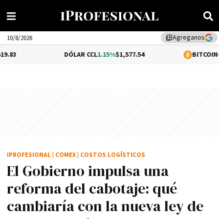
Agreganos
library_add
10/8/2026
DÓLAR CCL
1.15%
$1,577.54
BITCOIN
-0.18%
$64,4
IPROFESIONAL
|
COMEX
|
COSTOS LOGÍSTICOS
El Gobierno impulsa una
reforma del cabotaje: qué
cambiaría con la nueva ley de