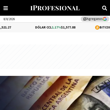
Agreganos
library_add
8/8/2026
DÓLAR CCL
1.17%
$1,577.88
BITCOIN
0.05%
$64,57