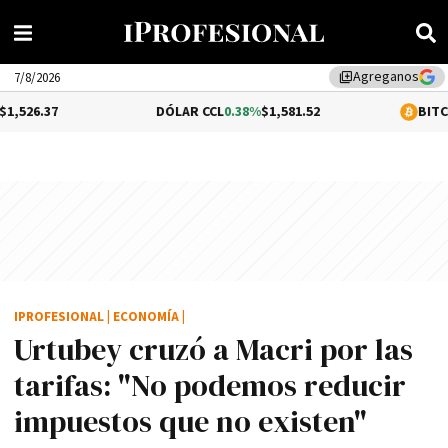
Agreganos
library_add
7/8/2026
DÓLAR CCL
0.38%
$1,581.52
BITCOIN
1.32%
$65
IPROFESIONAL
|
ECONOMÍA
|
Urtubey cruzó a Macri por las
tarifas: "No podemos reducir
impuestos que no existen"